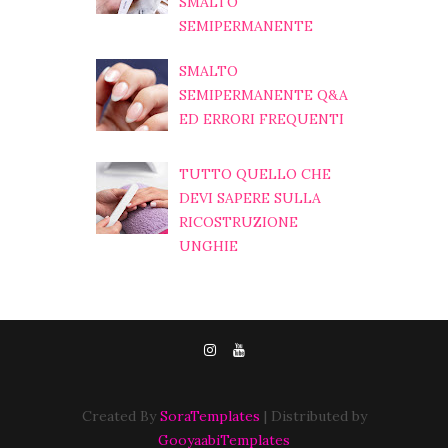
SMALTO
SEMIPERMANENTE
SMALTO
SEMIPERMANENTE Q&A
ED ERRORI FREQUENTI
TUTTO QUELLO CHE
DEVI SAPERE SULLA
RICOSTRUZIONE
UNGHIE
Created By
SoraTemplates
| Distributed by
GooyaabiTemplates