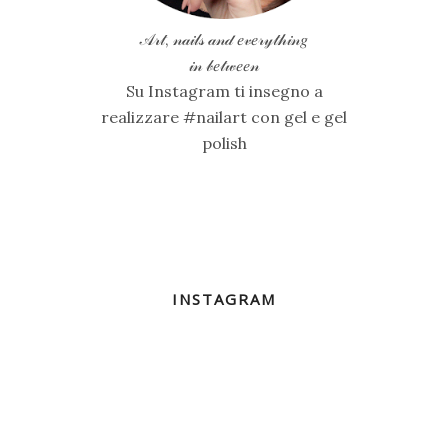
𝒜𝓇𝓉, 𝓃𝒶𝒾𝓁𝓈 𝒶𝓃𝒹 𝑒𝓋𝑒𝓇𝓎𝓉𝒽𝒾𝓃𝑔
𝒾𝓃 𝒷𝑒𝓉𝓌𝑒𝑒𝓃
Su Instagram ti insegno a
realizzare #nailart con gel e gel
polish
INSTAGRAM