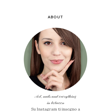
ABOUT
𝒜𝓇𝓉, 𝓃𝒶𝒾𝓁𝓈 𝒶𝓃𝒹 𝑒𝓋𝑒𝓇𝓎𝓉𝒽𝒾𝓃𝑔
𝒾𝓃 𝒷𝑒𝓉𝓌𝑒𝑒𝓃
Su Instagram ti insegno a